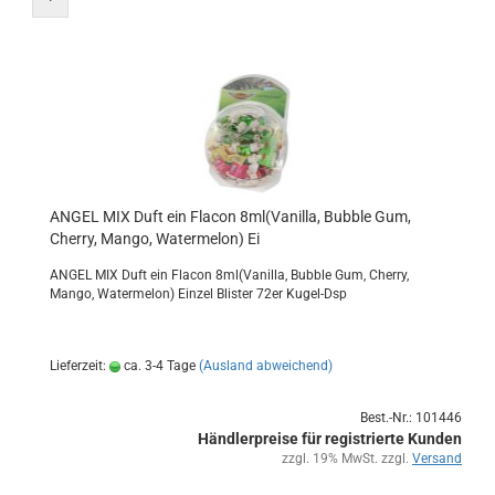
ANGEL MIX Duft ein Fla­con 8ml(Va­nil­la, Bub­ble Gum,
Cher­ry, Mango, Wa­ter­me­lon) Ei
ANGEL MIX Duft ein Fla­con 8ml(Va­nil­la, Bub­ble Gum, Cher­ry,
Mango, Wa­ter­me­lon) Ein­zel Blis­ter 72er Kugel-​Dsp
Lieferzeit:
ca. 3-4 Tage
(Ausland abweichend)
Best.-Nr.: 101446
Händlerpreise für registrierte Kunden
zzgl. 19% MwSt. zzgl.
Versand