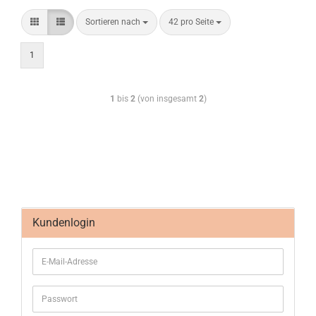
Sortieren nach
42 pro Seite
1
1
bis
2
(von insgesamt
2
)
Kundenlogin