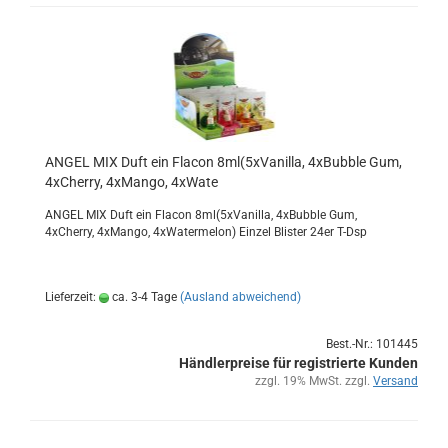
ANGEL MIX Duft ein Fla­con 8ml(5xVanilla, 4xBubble Gum,
4xCherry, 4xMango, 4xWate
ANGEL MIX Duft ein Fla­con 8ml(5xVanilla, 4xBubble Gum,
4xCherry, 4xMango, 4xWatermelon) Ein­zel Blis­ter 24er T-Dsp
Lieferzeit:
ca. 3-4 Tage
(Ausland abweichend)
Best.-Nr.: 101445
Händlerpreise für registrierte Kunden
zzgl. 19% MwSt. zzgl.
Versand