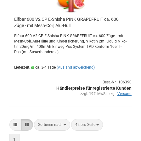
Elf­bar 600 V2 CP E-​Shi­sha PINK GRAPE­FRUIT ca. 600
Züge - mit Mesh-​Coil, Alu-​Hüll
Elf­bar 600 V2 CP E-​Shisha PINK GRAPE­FRUIT ca. 600 Züge - mit
Mesh-​Coil, Alu-​Hülle und Kin­der­si­che­rung, Ni­ko­tin 2ml Li­quid Ni­ko­
tin 20mg/ml 400mAh Einweg-​Pos Sys­tem TPD kon­form 10er T-
Dsp.(mit Steu­er­ban­de­ro­le)
Lieferzeit:
ca. 3-4 Tage
(Ausland abweichend)
Best.-Nr.: 106390
Händlerpreise für registrierte Kunden
zzgl. 19% MwSt. zzgl.
Versand
Sortieren nach
42 pro Seite
1