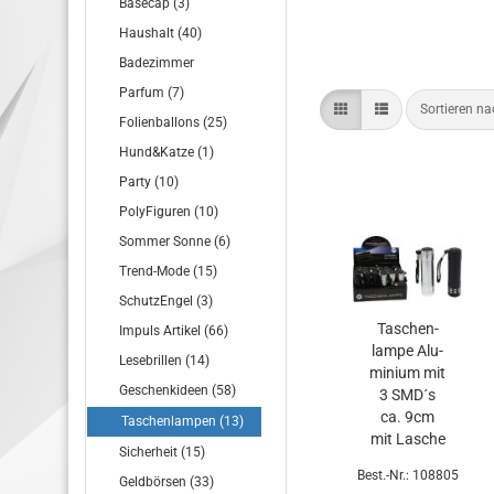
Basecap (3)
Haushalt (40)
Badezimmer
Parfum (7)
Sortieren n
Folienballons (25)
Hund&Katze (1)
Party (10)
PolyFiguren (10)
Sommer Sonne (6)
Trend-Mode (15)
SchutzEngel (3)
Ta­schen­
Impuls Artikel (66)
lam­pe Alu­
Lesebrillen (14)
mi­ni­um mit
Geschenkideen (58)
3 SMD´s
ca. 9cm
Taschenlampen (13)
mit La­sche
Sicherheit (15)
be­nö­tigt
Best.-Nr.: 108805
Geldbörsen (33)
3xAAA