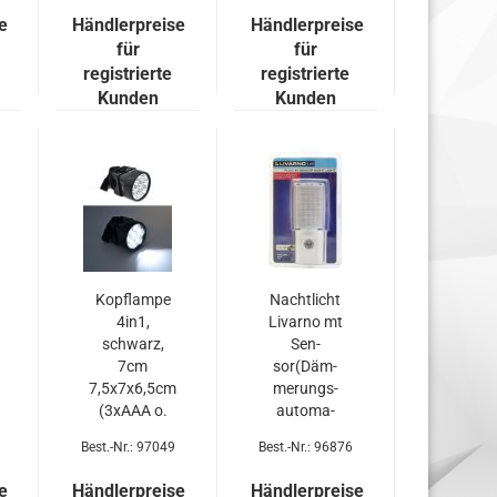
Dsp.
e
Händlerpreise
Händlerpreise
für
für
registrierte
registrierte
Kunden
Kunden
Kopf­lam­pe
Nacht­licht
4in1,
Li­var­no mt
schwarz,
Sen­
7cm
sor(Däm­
7,5x7x6,5cm
me­rungs­
(3xAAA o.
au­to­ma­
Batt.)
tik)E14
Best.-Nr.: 97049
Best.-Nr.: 96876
Dop­pel­blis­
ter 7W
e
Händlerpreise
Händlerpreise