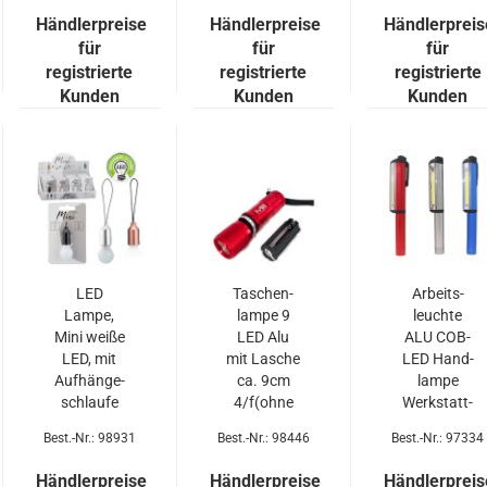
11cm 24er
Hand­lam­
Händlerpreise
Händlerpreise
Händlerpreis
T-Dsp.
pe mit
für
für
für
Magn
registrierte
registrierte
registrierte
Kunden
Kunden
Kunden
LED
Ta­schen­
Ar­beits­
Lampe,
lam­pe 9
leuch­te
Mini weiße
LED Alu
ALU COB-​
LED, mit
mit La­sche
LED Hand­
Auf­hän­ge­
ca. 9cm
lam­pe
schlau­fe
4/f(ohne
Werk­statt­
3/f, ca.
Batt.) im
lam­pe Ta­
Best.-Nr.: 98931
Best.-Nr.: 98446
Best.-Nr.: 97334
6cm ein­zel­
24er T-Dsp.
schen­lam­
kar­te 24er
pe Ar­beits­
Händlerpreise
Händlerpreise
Händlerpreis