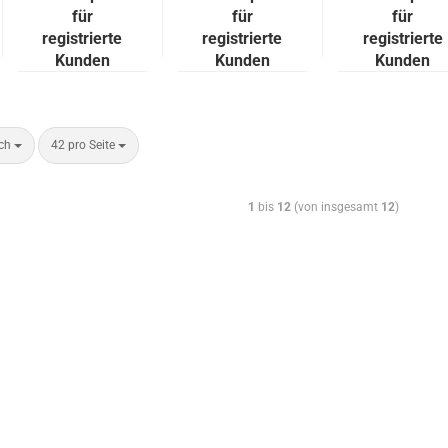
T-
lam­pe mi
für
für
für
registrierte
registrierte
registrierte
Kunden
Kunden
Kunden
ach
42 pro Seite
1
bis
12
(von insgesamt
12
)