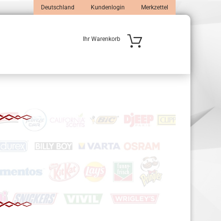
Deutschland
Kundenlogin
Merkzettel
Ihr Warenkorb
 erstellen
wort vergessen?