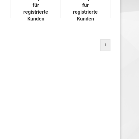
220V Inter
für
für
registrierte
registrierte
Kunden
Kunden
1