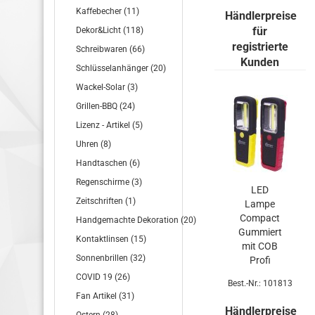
(nicht inkl
Kaffebecher (11)
Händlerpreise
für
Dekor&Licht (118)
registrierte
Schreibwaren (66)
Kunden
Schlüsselanhänger (20)
Wackel-Solar (3)
Grillen-BBQ (24)
Lizenz - Artikel (5)
Uhren (8)
Handtaschen (6)
Regenschirme (3)
LED
Zeitschriften (1)
Lampe
Com­pact
Handgemachte Dekoration (20)
Gum­mi­ert
Kontaktlinsen (15)
mit COB
Sonnenbrillen (32)
Profi
3xAAA
COVID 19 (26)
Best.-Nr.: 101813
(nicht
Fan Artikel (31)
inkl.)12er
Händlerpreise