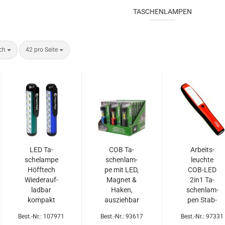
TASCHENLAMPEN
ach
42 pro Seite
LED Ta­
COB Ta­
Ar­beits­
sche­lam­pe
schen­lam­
leuch­te
Höff­tech
pe mit LED,
COB-​LED
Wie­der­auf­
Ma­gnet &
2in1 Ta­
lad­bar
Haken,
schen­lam­
kom­pakt
aus­zieh­bar
pen Stab­
mit Ma­
lam­pe
Best.-Nr.: 107971
Best.-Nr.: 93617
Best.-Nr.: 97331
gnet­clip
Werk­statt