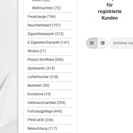
Ostern (28)
T-Dsp.
für
Weihnachten (72)
registrierte
Feuerzeuge (766)
Kunden
Raucherbedarf (197)
Zigarettenpapier (312)
E-Zigarette-Dampfer (141)
Sortieren n
Shisha (21)
Plüsch-Stofftiere (606)
Spielwaren (314)
Lufterfrischer (318)
Batterien (50)
Kondome (10)
Verbrauchsartikel (294)
Fahrzeugpflege (445)
PKW-LKW (356)
Beleuchtung (117)