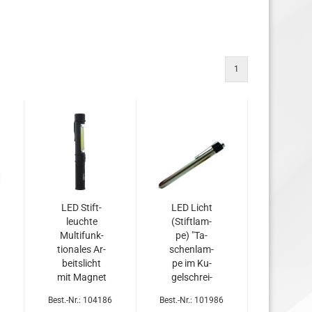
1
LED Stift­
LED Licht
leuch­te
(Stift­lam­
Mul­ti­funk­
pe) "Ta­
tio­na­les Ar­
schen­lam­
beits­licht
pe im Ku­
mit Ma­gnet
gel­schrei­
1/1,5W mit
ber De­sign
Best.-Nr.: 104186
Best.-Nr.: 101986
100/150Lm
im 24er T-