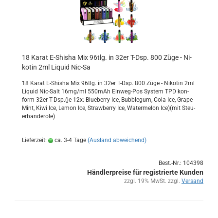
18 Karat E-​Shi­sha Mix 96tlg. in 32er T-Dsp. 800 Züge - Ni­
ko­tin 2ml Li­quid Nic-​Sa
18 Karat E-​Shisha Mix 96tlg. in 32er T-Dsp. 800 Züge - Ni­ko­tin 2ml
Li­quid Nic-​Salt 16mg/ml 550mAh Einweg-​Pos Sys­tem TPD kon­
form 32er T-Dsp.(je 12x: Blue­ber­ry Ice, Bub­ble­gum, Cola Ice, Grape
Mint, Kiwi Ice, Lemon Ice, Straw­ber­ry Ice, Wa­ter­me­lon Ice)(mit Steu­
er­ban­de­ro­le)
Lieferzeit:
ca. 3-4 Tage
(Ausland abweichend)
Best.-Nr.: 104398
Händlerpreise für registrierte Kunden
zzgl. 19% MwSt. zzgl.
Versand