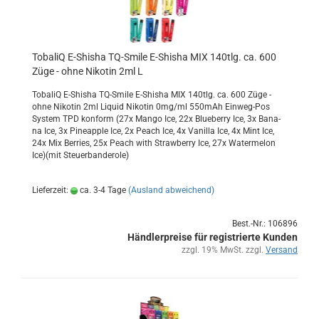
To­ba­liQ E-​Shi­sha TQ-​Smile E-​Shi­sha MIX 140tlg. ca. 600
Züge - ohne Ni­ko­tin 2ml L
To­ba­liQ E-​Shisha TQ-​Smile E-​Shisha MIX 140tlg. ca. 600 Züge -
ohne Ni­ko­tin 2ml Li­quid Ni­ko­tin 0mg/ml 550mAh Einweg-​Pos
Sys­tem TPD kon­form (27x Mango Ice, 22x Blue­ber­ry Ice, 3x Bana­
na Ice, 3x Pi­neapp­le Ice, 2x Peach Ice, 4x Va­nil­la Ice, 4x Mint Ice,
24x Mix Ber­ries, 25x Peach with Straw­ber­ry Ice, 27x Wa­ter­me­lon
Ice)(mit Steu­er­ban­de­ro­le)
Lieferzeit:
ca. 3-4 Tage
(Ausland abweichend)
Best.-Nr.: 106896
Händlerpreise für registrierte Kunden
zzgl. 19% MwSt. zzgl.
Versand