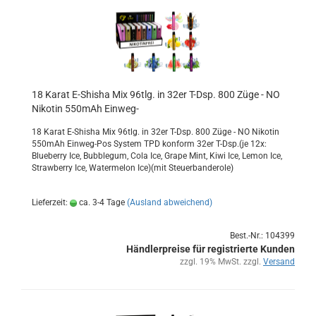
18 Karat E-​Shi­sha Mix 96tlg. in 32er T-Dsp. 800 Züge - NO
Ni­ko­tin 550mAh Einweg-​​
18 Karat E-​Shisha Mix 96tlg. in 32er T-Dsp. 800 Züge - NO Ni­ko­tin
550mAh Einweg-​Pos Sys­tem TPD kon­form 32er T-Dsp.(je 12x:
Blue­ber­ry Ice, Bub­ble­gum, Cola Ice, Grape Mint, Kiwi Ice, Lemon Ice,
Straw­ber­ry Ice, Wa­ter­me­lon Ice)(mit Steu­er­ban­de­ro­le)
Lieferzeit:
ca. 3-4 Tage
(Ausland abweichend)
Best.-Nr.: 104399
Händlerpreise für registrierte Kunden
zzgl. 19% MwSt. zzgl.
Versand