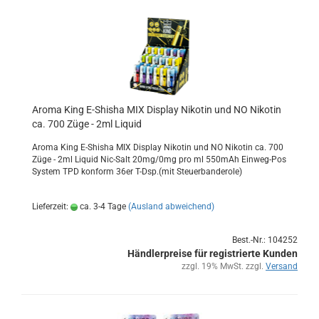
Aroma King E-​Shi­sha MIX Dis­play Ni­ko­tin und NO Ni­ko­tin
ca. 700 Züge - 2ml Li­quid
Aroma King E-​Shisha MIX Dis­play Ni­ko­tin und NO Ni­ko­tin ca. 700
Züge - 2ml Li­quid Nic-​Salt 20mg/0mg pro ml 550mAh Einweg-​Pos
Sys­tem TPD kon­form 36er T-Dsp.(mit Steu­er­ban­de­ro­le)
Lieferzeit:
ca. 3-4 Tage
(Ausland abweichend)
Best.-Nr.: 104252
Händlerpreise für registrierte Kunden
zzgl. 19% MwSt. zzgl.
Versand