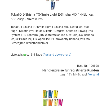
To­ba­liQ E-​Shi­sha TQ-​Smile Light E-​Shi­sha MIX 144tlg. ca.
600 Züge - Ni­ko­tin 2ml
To­ba­liQ E-​Shisha TQ-​Smile Light E-​Shisha MIX 144tlg. ca. 600
Züge - Ni­ko­tin 2ml Li­quid Ni­ko­tin 10mg/ml 550mAh Einweg-​Pos
Sys­tem TPD kon­form (30x Wa­ter­me­lon Ice, 50x Cola, 44x Bana­na
Ice, 6x Peach Ice, 11x Apple Ice, 1x Straw­ber­ry Bana­na, 25x Mix
Ber­ries)(mit Steu­er­ban­de­ro­le)
Lieferzeit:
ca. 3-4 Tage
(Ausland abweichend)
Best.-Nr.: 106898
Händlerpreise für registrierte Kunden
zzgl. 19% MwSt. zzgl.
Versand