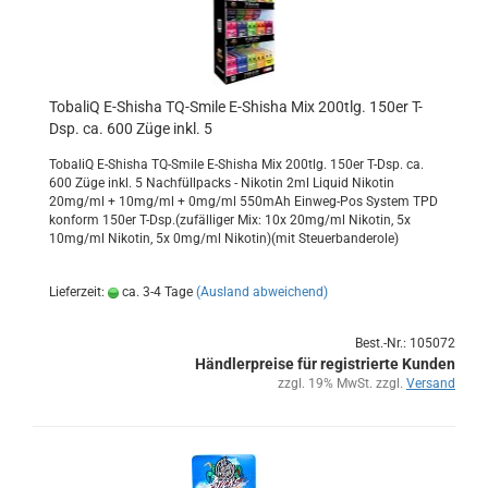
To­ba­liQ E-​Shi­sha TQ-​Smile E-​Shi­sha Mix 200tlg. 150er T-
Dsp. ca. 600 Züge inkl. 5
To­ba­liQ E-​Shisha TQ-​Smile E-​Shisha Mix 200tlg. 150er T-Dsp. ca.
600 Züge inkl. 5 Nach­füll­packs - Ni­ko­tin 2ml Li­quid Ni­ko­tin
20mg/ml + 10mg/ml + 0mg/ml 550mAh Einweg-​Pos Sys­tem TPD
kon­form 150er T-Dsp.(zu­fäl­li­ger Mix: 10x 20mg/ml Ni­ko­tin, 5x
10mg/ml Ni­ko­tin, 5x 0mg/ml Ni­ko­tin)(mit Steu­er­ban­de­ro­le)
Lieferzeit:
ca. 3-4 Tage
(Ausland abweichend)
Best.-Nr.: 105072
Händlerpreise für registrierte Kunden
zzgl. 19% MwSt. zzgl.
Versand