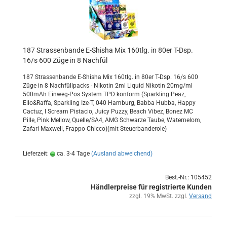
187 Stras­sen­ban­de E-​Shi­sha Mix 160tlg. in 80er T-Dsp.
16/s 600 Züge in 8 Nach­fül
187 Stras­sen­ban­de E-​Shisha Mix 160tlg. in 80er T-Dsp. 16/s 600
Züge in 8 Nach­füll­packs - Ni­ko­tin 2ml Li­quid Ni­ko­tin 20mg/ml
500mAh Einweg-​Pos Sys­tem TPD kon­form (Spar­k­ling Peaz,
Ello&Raffa, Spar­k­ling Ize-T, 040 Ham­burg, Babba Hubba, Happy
Cac­tuz, I Scream Pist­a­cio, Juicy Puzzy, Beach Vibez, Bonez MC
Pille, Pink Mel­low, Quel­le/SA4, AMG Schwar­ze Taube, Wa­ter­ne­lom,
Za­fa­ri Max­well, Frap­po Chic­co)(mit Steu­er­ban­de­ro­le)
Lieferzeit:
ca. 3-4 Tage
(Ausland abweichend)
Best.-Nr.: 105452
Händlerpreise für registrierte Kunden
zzgl. 19% MwSt. zzgl.
Versand