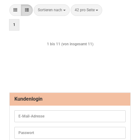
Sortieren nach
42 pro Seite
1
1
bis
11
(von insgesamt
11
)
Kundenlogin