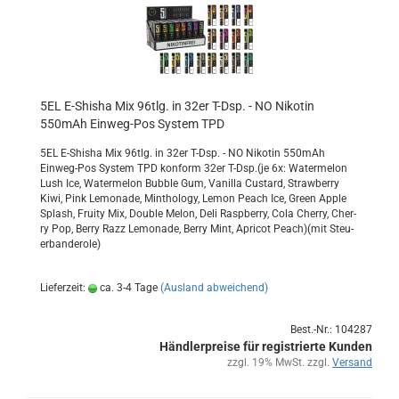
5EL E-​Shi­sha Mix 96tlg. in 32er T-Dsp. - NO Ni­ko­tin
550mAh Einweg-​​Pos Sys­tem TPD
5EL E-​Shisha Mix 96tlg. in 32er T-Dsp. - NO Ni­ko­tin 550mAh
Einweg-​Pos Sys­tem TPD kon­form 32er T-Dsp.(je 6x: Wa­ter­me­lon
Lush Ice, Wa­ter­me­lon Bub­ble Gum, Va­nil­la Cus­tard, Straw­ber­ry
Kiwi, Pink Le­mo­na­de, Min­tho­lo­gy, Lemon Peach Ice, Green Apple
Splash, Frui­ty Mix, Dou­ble Melon, Deli Raspber­ry, Cola Cher­ry, Cher­
ry Pop, Berry Razz Le­mo­na­de, Berry Mint, Apri­cot Peach)(mit Steu­
er­ban­de­ro­le)
Lieferzeit:
ca. 3-4 Tage
(Ausland abweichend)
Best.-Nr.: 104287
Händlerpreise für registrierte Kunden
zzgl. 19% MwSt. zzgl.
Versand