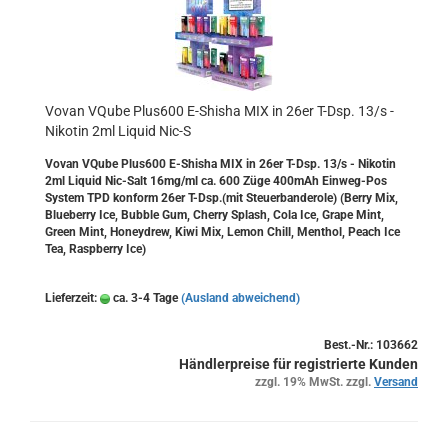
Vovan VQube Plus600 E-​Shi­sha MIX in 26er T-Dsp. 13/s -
Ni­ko­tin 2ml Li­quid Nic-S
Vovan VQube Plus600 E-​Shisha MIX in 26er T-Dsp. 13/s - Ni­ko­tin
2ml Li­quid Nic-​Salt 16mg/ml ca. 600 Züge 400mAh Einweg-​Pos
Sys­tem TPD kon­form 26er T-Dsp.(mit Steu­er­ban­de­ro­le) (Berry Mix,
Blue­ber­ry Ice, Bub­ble Gum, Cher­ry Splash, Cola Ice, Grape Mint,
Green Mint, Ho­ney­drew, Kiwi Mix, Lemon Chill, Men­thol, Peach Ice
Tea, Raspber­ry Ice)
Lieferzeit:
ca. 3-4 Tage
(Ausland abweichend)
Best.-Nr.: 103662
Händlerpreise für registrierte Kunden
zzgl. 19% MwSt. zzgl.
Versand