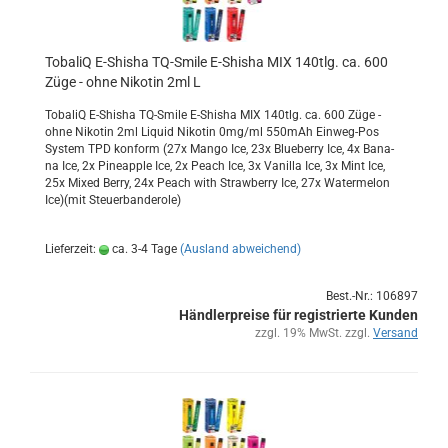
To­ba­liQ E-​Shi­sha TQ-​Smile E-​Shi­sha MIX 140tlg. ca. 600
Züge - ohne Ni­ko­tin 2ml L
To­ba­liQ E-​Shisha TQ-​Smile E-​Shisha MIX 140tlg. ca. 600 Züge -
ohne Ni­ko­tin 2ml Li­quid Ni­ko­tin 0mg/ml 550mAh Einweg-​Pos
Sys­tem TPD kon­form (27x Mango Ice, 23x Blue­ber­ry Ice, 4x Bana­
na Ice, 2x Pi­neapp­le Ice, 2x Peach Ice, 3x Va­nil­la Ice, 3x Mint Ice,
25x Mixed Berry, 24x Peach with Straw­ber­ry Ice, 27x Wa­ter­me­lon
Ice)(mit Steu­er­ban­de­ro­le)
Lieferzeit:
ca. 3-4 Tage
(Ausland abweichend)
Best.-Nr.: 106897
Händlerpreise für registrierte Kunden
zzgl. 19% MwSt. zzgl.
Versand