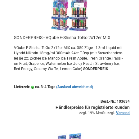
SON­DER­PREIS - VQube E-​Shi­sha ToGo 2x12er MIX
VQube E-​Shisha ToGo 2x12er MIX ca. 350 Züge - 1,3ml Li­quid mit
Hybrid-​Nikotin 18mg/ml 300mAh 24er T-Dsp.(mit Steu­er­ban­de­ro­
le) (je 2x: Ly­chee Ice, Mango Ice, Fresh Apple, Fresh Oran­ge, Pas­si­
on Fruit, Grape Ice, Wa­ter­me­lon Ice, Juicy Peach, Straw­ber­ry Ice,
Red En­er­gy, Crea­my Waf­fel, Lemon Cake)
SON­DER­PREIS
Lieferzeit:
ca. 3-4 Tage
(Ausland abweichend)
Best.-Nr.: 103634
Händlerpreise für registrierte Kunden
zzgl. 19% MwSt. zzgl.
Versand