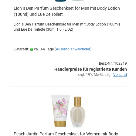
Lion´s Den Par­fum Ge­schenk­set for Men mit Body Lo­tion
(100ml) und Eue De Toi­lett
Lion´s Den Par­fum Ge­schenk­set for Men mit Body Lo­tion (100ml)
und Eue De Toi­let­te (30ml 1.0 FL.OZ)
Lieferzeit:
ca. 3-4 Tage
(Ausland abweichend)
Best.-Nr.: 102819
Händlerpreise für registrierte Kunden
zzgl. 19% MwSt. zzgl.
Versand
Peach Jar­din Par­fum Ge­schenk­set for Women mit Body