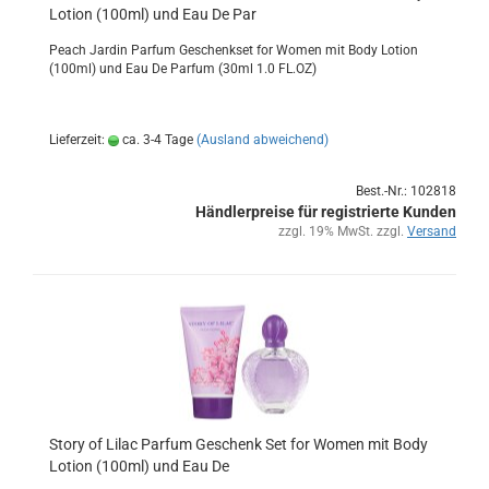
Lo­tion (100ml) und Eau De Par
Peach Jar­din Par­fum Ge­schenk­set for Women mit Body Lo­tion
(100ml) und Eau De Par­fum (30ml 1.0 FL.OZ)
Lieferzeit:
ca. 3-4 Tage
(Ausland abweichend)
Best.-Nr.: 102818
Händlerpreise für registrierte Kunden
zzgl. 19% MwSt. zzgl.
Versand
Story of Lilac Par­fum Ge­schenk Set for Women mit Body
Lo­tion (100ml) und Eau De