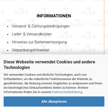
INFORMATIONEN
Versand- & Zahlungsbedingungen
Liefer- & Versandkosten
Hinweise zur Batterieentsorgung
Verpackungshinweise
Diese Webseite verwendet Cookies und andere
Technologien
Ülke GmbH
Wir verwenden Cookies und ähnliche Technologien, auch von
Hasan Nakas
Drittanbietern, um die ordentliche Funktionsweise der Website zu
Goethering 28 B
gewährleisten, die Nutzung unseres Angebotes zu analysieren und Ihnen
85570 Markt Schwaben
ein bestmögliches Einkaufserlebnis bieten zu können. Weitere
BY - Deutschland
Informationen finden Sie in unserer
Datenschutzerklärung
.
Alle Akzeptieren
unsere Partner