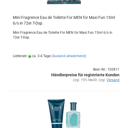
Mini Fra­g­rence Eau de Toi­let­te For MEN for Maxi Fun 15ml
6/s in 72er T-Dsp.
Mini Fra­g­rence Eau de Toi­let­te For MEN for Maxi Fun 15ml 6/s in
72er T-Dsp.
Lieferzeit:
ca. 3-4 Tage
(Ausland abweichend)
Best.-Nr.: 102811
Händlerpreise für registrierte Kunden
zzgl. 19% MwSt. zzgl.
Versand