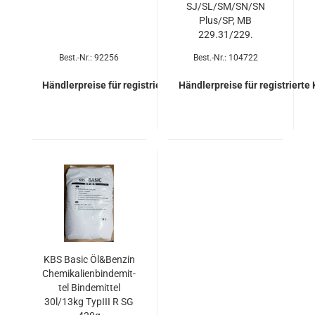
SJ/SL/SM/SN/SN
Plus/SP, MB
229.31/229.
Best.-Nr.: 92256
Best.-Nr.: 104722
Händlerpreise für registrierte Kunden
Händlerpreise für registrierte
KBS Basic Öl&Ben­zin
Che­mi­ka­li­en­bin­de­mit­
tel Bin­de­mit­tel
30l/13kg Ty­pIII R SG