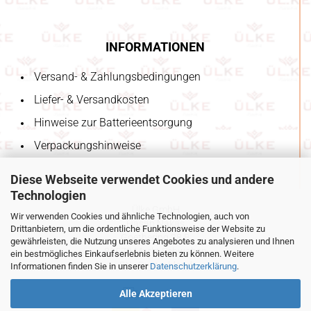
INFORMATIONEN
Versand- & Zahlungsbedingungen
Liefer- & Versandkosten
Hinweise zur Batterieentsorgung
Verpackungshinweise
Diese Webseite verwendet Cookies und andere
Technologien
Ülke GmbH
Wir verwenden Cookies und ähnliche Technologien, auch von
Hasan Nakas
Drittanbietern, um die ordentliche Funktionsweise der Website zu
Goethering 28 B
gewährleisten, die Nutzung unseres Angebotes zu analysieren und Ihnen
85570 Markt Schwaben
ein bestmögliches Einkaufserlebnis bieten zu können. Weitere
BY - Deutschland
Informationen finden Sie in unserer
Datenschutzerklärung
.
Alle Akzeptieren
unsere Partner