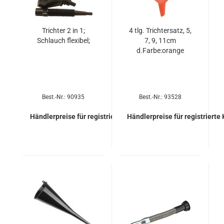
Trich­ter 2 in 1;
4 tlg. Trich­ter­satz, 5,
Schlauch fle­xi­bel;
7, 9, 11cm
d.Farbe:oran­ge
Best.-Nr.: 90935
Best.-Nr.: 93528
Händlerpreise für registrierte Kunden
Händlerpreise für registrierte