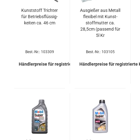
Kunst­stoff Trich­ter
Aus­gie­ßer aus Me­tall
für Be­triebs­flüs­sig­
fle­xi­bel mit Kunst­
kei­ten ca. 46 cm
stoff­mut­ter ca.
28,5cm (pas­send für
5l Kr
Best.-Nr.: 103309
Best.-Nr.: 103105
Händlerpreise für registrierte Kunden
Händlerpreise für registrierte