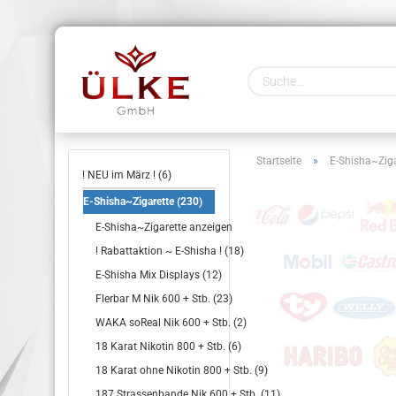
Startseite
»
E-Shisha~Ziga
! NEU im März ! (6)
E-Shisha~Zigarette (230)
E-Shisha~Zigarette anzeigen
! Rabattaktion ~ E-Shisha ! (18)
E-Shisha Mix Displays (12)
Flerbar M Nik 600 + Stb. (23)
WAKA soReal Nik 600 + Stb. (2)
18 Karat Nikotin 800 + Stb. (6)
18 Karat ohne Nikotin 800 + Stb. (9)
187 Strassenbande Nik 600 + Stb. (11)