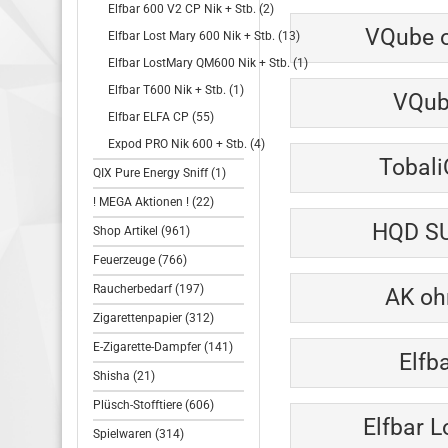
Elfbar 600 V2 CP Nik + Stb. (2)
VQube o
Elfbar Lost Mary 600 Nik + Stb. (13)
Elfbar LostMary QM600 Nik + Stb. (1)
Elfbar T600 Nik + Stb. (1)
VQube
Elfbar ELFA CP (55)
Expod PRO Nik 600 + Stb. (4)
Tobali
QIX Pure Energy Sniff (1)
! MEGA Aktionen ! (22)
HQD SU
Shop Artikel (961)
Feuerzeuge (766)
Raucherbedarf (197)
AK oh
Zigarettenpapier (312)
E-Zigarette-Dampfer (141)
Elfb
Shisha (21)
Plüsch-Stofftiere (606)
Elfbar L
Spielwaren (314)