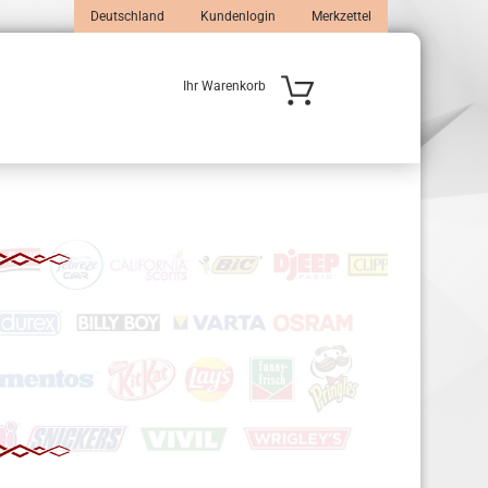
Deutschland
Kundenlogin
Merkzettel
Ihr Warenkorb
 erstellen
wort vergessen?