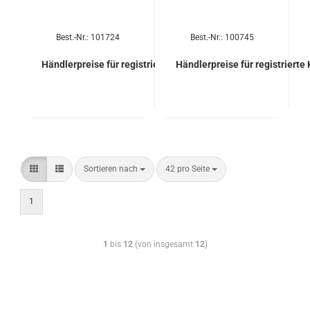
Best.-Nr.: 101724
Best.-Nr.: 100745
Händlerpreise für registrierte Kunden
Händlerpreise für registrierte
Sortieren nach
42 pro Seite
1
1
bis
12
(von insgesamt
12
)