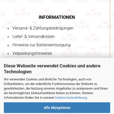
INFORMATIONEN
Versand- & Zahlungsbedingungen
Liefer- & Versandkosten
Hinweise zur Batterieentsorgung
Verpackungshinweise
Diese Webseite verwendet Cookies und andere
Technologien
Ülke GmbH
Wir verwenden Cookies und ähnliche Technologien, auch von
Hasan Nakas
Drittanbietern, um die ordentliche Funktionsweise der Website zu
Goethering 28 B
gewährleisten, die Nutzung unseres Angebotes zu analysieren und Ihnen
85570 Markt Schwaben
ein bestmögliches Einkaufserlebnis bieten zu können. Weitere
BY - Deutschland
Informationen finden Sie in unserer
Datenschutzerklärung
.
Alle Akzeptieren
unsere Partner