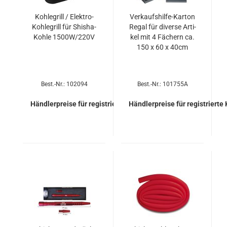
Koh­le­grill / Elektro-​​
Verkaufshilfe-​​Kar­ton
Koh­le­grill für Shisha-​​
Regal für di­ver­se Ar­ti­
Kohle 1500W/220V
kel mit 4 Fä­chern ca.
150 x 60 x 40cm
Best.-Nr.: 102094
Best.-Nr.: 101755A
Händlerpreise für registrierte Kunden
Händlerpreise für registrierte