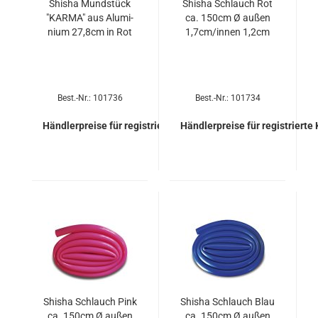
Shi­sha Mund­stück
Shi­sha Schlauch Rot
"KARMA" aus Alu­mi­
ca. 150cm Ø außen
ni­um 27,8cm in Rot
1,7cm/innen 1,2cm
Best.-Nr.: 101736
Best.-Nr.: 101734
Händlerpreise für registrierte Kunden
Händlerpreise für registrierte
Shi­sha Schlauch Pink
Shi­sha Schlauch Blau
ca. 150cm Ø außen
ca. 150cm Ø außen