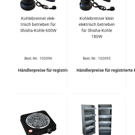
Koh­le­b­ren­ner elek­
Koh­le­b­ren­ner klein
trisch be­trie­ben für
elek­trisch be­trie­ben
Shisha-​​Kohle 600W
für Shisha-​​Kohle
180W
Best.-Nr.: 102096
Best.-Nr.: 102095
Händlerpreise für registrierte Kunden
Händlerpreise für registrierte