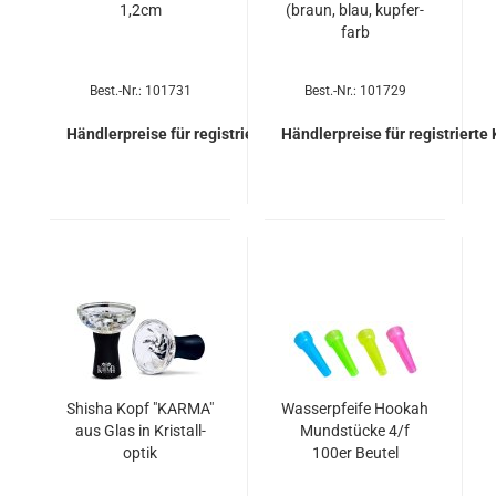
1,2cm
(braun, blau, kupfer-​​
farb
Best.-Nr.: 101731
Best.-Nr.: 101729
Händlerpreise für registrierte Kunden
Händlerpreise für registrierte
Shi­sha Kopf "KARMA"
Was­ser­pfei­fe Hoo­kah
aus Glas in Kris­tall­
Mund­stü­cke 4/f
op­tik
100er Beu­tel